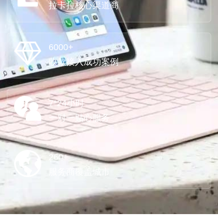
拉卡拉核心渠道商
6000+
收款接入成功案例
7*24小时
一对一贴心服务
260+
服务商覆盖城市