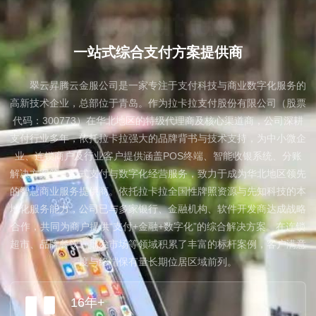
About us
一站式综合支付方案提供商
翠云昇腾云金服公司是一家专注于支付科技与商业数字化服务的
高新技术企业，总部位于青岛。作为拉卡拉支付股份有限公司（股票
代码：300773）在华北地区的特级代理商及核心渠道商，公司深耕
支付行业多年，依托拉卡拉强大的品牌背书与技术支持，为中小微企
业、连锁商户及行业客户提供涵盖POS终端、智能收银系统、分账
解决方案等一站式支付与数字化经营服务，致力于成为华北地区领先
的智慧商业服务提供商。依托拉卡拉全国性牌照资源与先知科技的本
地化服务能力，公司已与多家银行、金融机构、软件开发商达成战略
合作，共同为商户提供“支付+金融+数字化”的综合解决方案。在连锁
超市、品牌餐饮、批发市场等领域积累了丰富的标杆案例，客户满意
度与终端保有量长期位居区域前列。
16年+