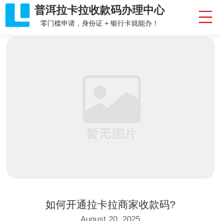
普洱拉卡拉收款码办理中心
零门槛申请，身份证 + 银行卡就能办！
如何开通拉卡拉商家收款码?
August 20, 2025