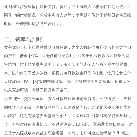
规划和经营决策提供数据支持。例如，自由撰稿人可根据收款记录统计不
同客户的付款情况，分析业务收入趋势；小商贩能借此了解每日销售高峰
时段，合理安排进货与经营时间。​
二、费率与到账​
费率优势：拉卡拉秉持透明收费原则，为个人收款码用户提供具有竞争力
的费率，低至 [X]%，且无任何隐藏费用。相较于部分收款方式复杂的费
率结构，拉卡拉的费率清晰明了，长期使用能为个人节省可观的交易成
本。以个体手工艺人为例，假设其每月收款金额为 [X] 元，使用拉卡拉个
人收款码，按照 [X]% 的费率计算，每月手续费支出相对较低，使得实际
收入更加可观，有助于提升利润空间。​
快速到账：交易完成后，资金可快速到账绑定银行卡。一般情况下，实时
到账让个人能及时掌握资金动态，加速资金周转。无论是需要立即补货的
小商家，还是有紧急资金需求的个人，快速到账功能都能确保资金及时到
位，不错过任何商业机会。不过需注意，10 元以下交易通常次日到账，这
是基于风控及成本效益的综合考量。同时，用户可通过拉卡拉 APP 或后